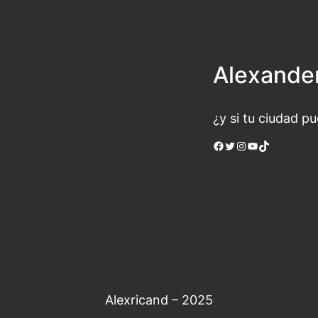
Alexande
¿y si tu ciudad p
Facebook
Twitter
Instagram
YouTube
TikTok
Alexricand – 2025