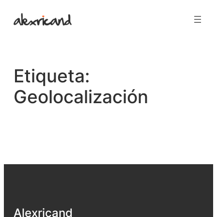
Saltar
al
contenido
Etiqueta:
Geolocalización
Alexricand